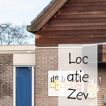
Loc
atie
Zev